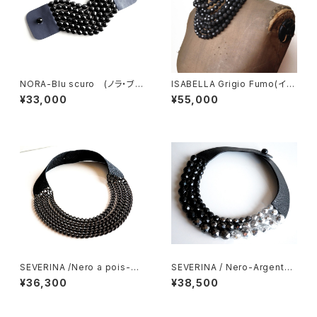
NORA-Blu scuro (ノラ・ブレ
ISABELLA Grigio Fumo(イザ
スレット）
ベラ ダークグレー）
¥33,000
¥55,000
SEVERINA /Nero a pois-Ca
SEVERINA / Nero-Argento
tena（セヴェリナ・ネックレス）
（セヴェリナ・ネックレス）
¥36,300
¥38,500