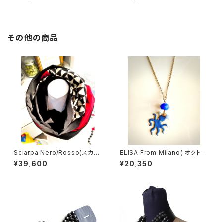
その他の商品
Sciarpa Nero/Rosso(スカー
ELISA From Milano( オクトパ
フ ブラック＆レッド）
ス/Blu)
¥39,600
¥20,350