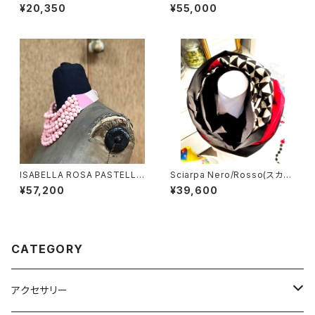
ス/ RED)
ザベラ ブロンズマット）
¥20,350
¥55,000
ISABELLA ROSA PASTELLO
Sciarpa Nero/Rosso(スカー
(イザベラ パステル）
フ ブラック＆レッド）
¥57,200
¥39,600
CATEGORY
アクセサリー