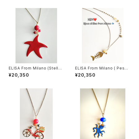
ELISA From Milano (Stella
ELISA From Milano ( Pesc
Marina)
e)
¥20,350
¥20,350