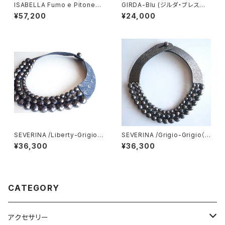
ISABELLA Fumo e Pitone
GIRDA-Blu (ジルダ・ブレスレッ
(イザベラ グレーパイソン）
ト）
¥57,200
¥24,000
SEVERINA /Liberty-Grigio
SEVERINA /Grigio-Grigio（セ
（セヴェリナ・ネックレス）
ヴェリナ・ネックレス）
¥36,300
¥36,300
CATEGORY
アクセサリー