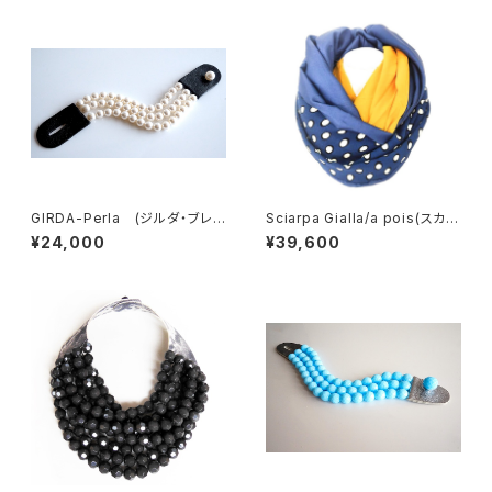
GIRDA-Perla (ジルダ・ブレス
Sciarpa Gialla/a pois(スカー
レット）
フ イエロー/ドット）
¥24,000
¥39,600