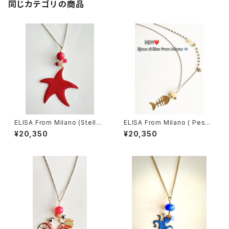
同じカテゴリの商品
ELISA From Milano (Stella
ELISA From Milano ( Pesc
Marina)
e)
¥20,350
¥20,350