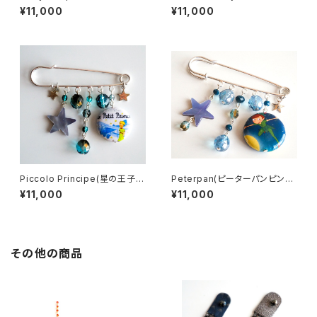
ティちゃんピンブローチ/赤・黒）
リー/ピンブローチ）
¥11,000
¥11,000
Piccolo Principe(星の王子様
Peterpan(ピーターパンピンブ
ピンブローチ）
ローチ）
¥11,000
¥11,000
その他の商品