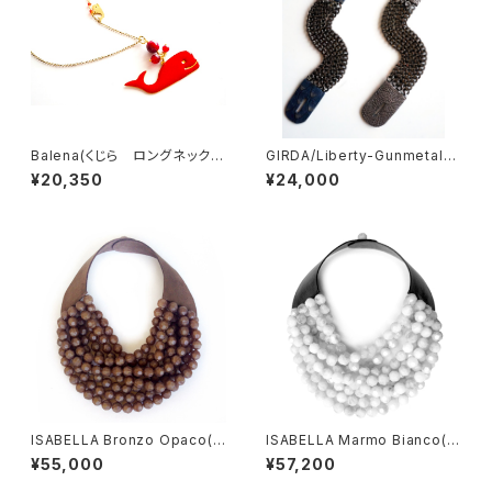
Balena(くじら ロングネックレ
GIRDA/Liberty-Gunmetal
ス/ RED)
(ジルダ・ブレスレット）２種類
¥20,350
¥24,000
ISABELLA Bronzo Opaco(イ
ISABELLA Marmo Bianco(イ
ザベラ ブロンズマット）
ザベラ ホワイト大理石）
¥55,000
¥57,200