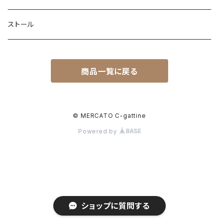
ピアス
ストール
ブレスレット
ブレスレット
商品一覧に戻る
ピンブローチ
リング
© MERCATO C-gattine
Powered by
イヤリング
ショップに質問する