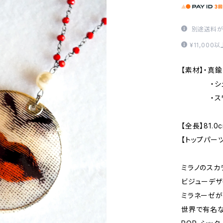
別途送料が
¥11,00
【素材】・真鍮
・シェ
・スワロ
【全長】81.0
【トップパーツ
ミラノのスカ
ビジューデザ
ミラネーゼが
世界で有名な