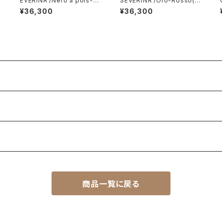
EVERINA /Nero a pois-N
SEVERINA /Oro-Rosso(セ
類
ero（セヴェリナ・ネックレス）
ヴェリナ・ネックレス）
¥36,300
¥36,300
商品一覧に戻る