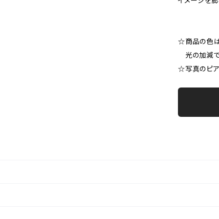
イメージを膨
☆商品の色
光の加減で
☆写真のピア