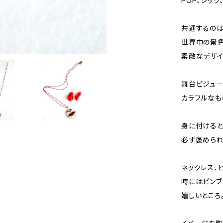
POP、シッ
共通するのは
世界中の景色
素敵なデザイ
舞台ビジュー
カラフルなも
身に付けると
必ず褒められる
ネックレス、
時にはピン
嬉しいところ