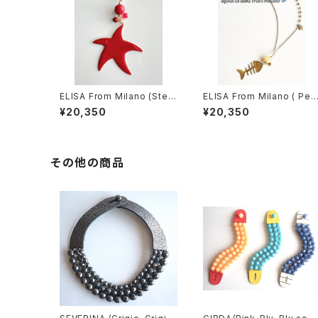
ELISA From Milano (Stell
ELISA From Milano ( Pes
a Marina)
ce)
¥20,350
¥20,350
その他の商品