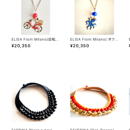
ELISA From Milano(自転
ELISA From Milano( オクト
車）
パス/Blu)
¥20,350
¥20,350