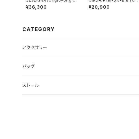
SEVERINA /Grigio-Grigio
GIRDA/Pink-Blu-Blu scur
（セヴェリナ・ネックレス）
o(ジルダ・ブレスレット）3種
¥36,300
¥20,900
CATEGORY
アクセサリー
ネックレス
バッグ
ピアス
ストール
ブレスレット
ブレスレット
ピンブローチ