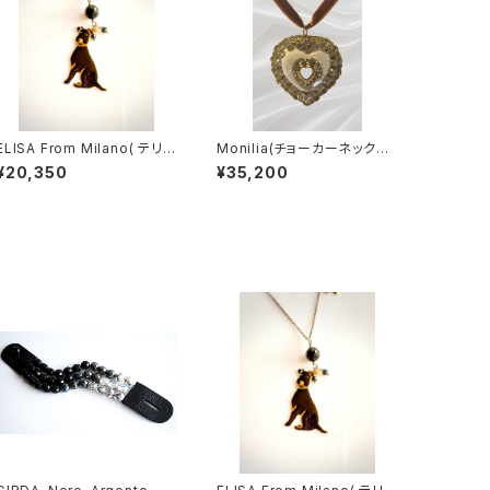
ELISA From Milano( テリ
Monilia(チョーカーネックレ
ア/Black)
ス/Cuore Bianco)
¥20,350
¥35,200