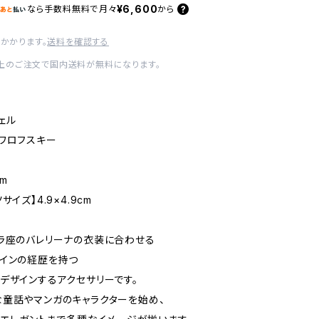
¥6,600
なら
手数料無料で
月々
から
かかります。
送料を確認する
0以上のご注文で国内送料が無料になります。
ル
フスキー
cm
サイズ】4.9×4.9cm
ラ座のバレリーナの衣装に合わせる
インの経歴を持つ
デザインするアクセサリーです。
童話やマンガのキャラクターを始め、