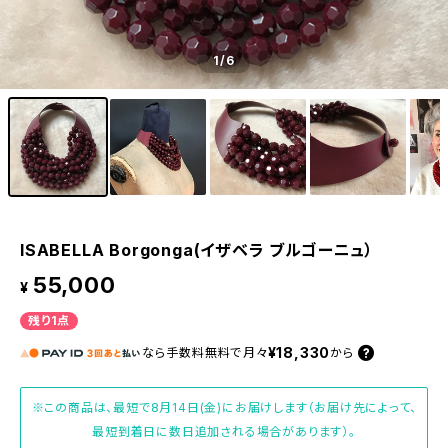
1
/6
ISABELLA Borgonga(イザベラ ブルゴーニュ）
55,000
¥
残り1点
¥18,330
なら
手数料無料で
月々
から
※この商品は、最短で8月14日(金)にお届けします（お届け先によって、
最短到着日に数日追加される場合があります）。