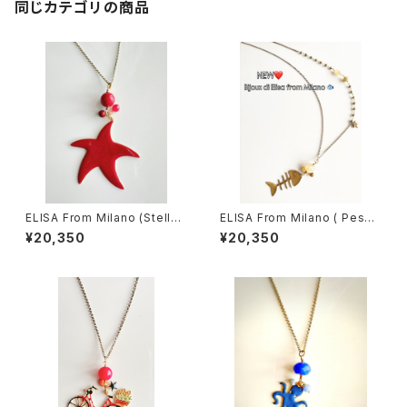
同じカテゴリの商品
ELISA From Milano (Stella
ELISA From Milano ( Pesc
Marina)
e)
¥20,350
¥20,350