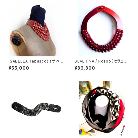
ISABELLA Tabasco(イザベラ
SEVERINA / Rosso（セヴェリ
タバスコ）
ナ・ネックレス）
¥55,000
¥36,300