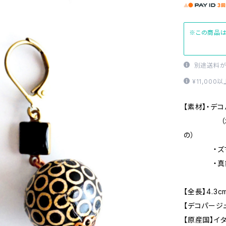
※この商品は
別途送料が
¥11,00
【素材】・デ
（木にオリ
の）
・ズマル
・真
【全長】4.3c
【デコパージュ
【原産国】イ