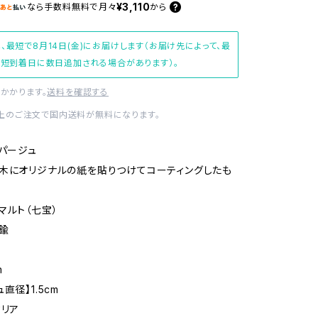
¥3,110
なら
手数料無料で
月々
から
、最短で8月14日(金)にお届けします（お届け先によって、最
短到着日に数日追加される場合があります）。
かかります。
送料を確認する
0以上のご注文で国内送料が無料になります。
コパージュ
ジナルの紙を貼りつけてコーティングしたも
ト（七宝）
鍮
m
直径】1.5cm
タリア