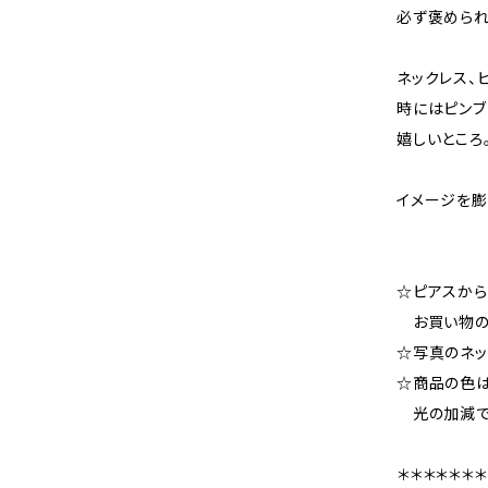
必ず褒められる
ネックレス、
時にはピン
嬉しいところ
イメージを膨
☆ピアスか
お買い物の際
☆写真のネッ
☆商品の色
光の加減で
＊＊＊＊＊＊＊