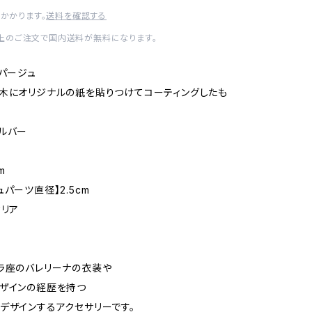
かかります。
送料を確認する
0以上のご注文で国内送料が無料になります。
コパージュ
ジナルの紙を貼りつけてコーティングしたも
バー
m
パーツ直径】2.5cm
タリア
ラ座のバレリーナの衣装や
ザインの経歴を持つ
デザインするアクセサリーです。