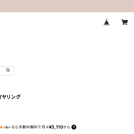
 イヤリング
¥3,110
なら
手数料無料で
月々
から