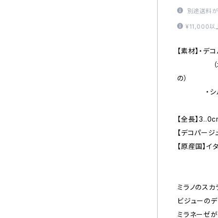
別途送料が
¥11,00
【素材】・デ
（木にオリ
の）
・シル
【全長】3..0c
【デコパージュ
【原産国】イ
ミラノのスカ
ビジューのデ
ミラネーゼが